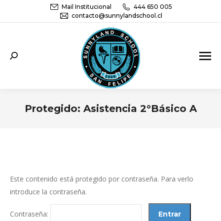
Mail Institucional
444 650 005
contacto@sunnylandschool.cl
Sunnyland School San Felipe | Educación
Parvularia, básica y media
Protegido: Asistencia 2°Básico A
You are here:
Este contenido está protegido por contraseña. Para verlo
introduce la contraseña.
Contraseña: