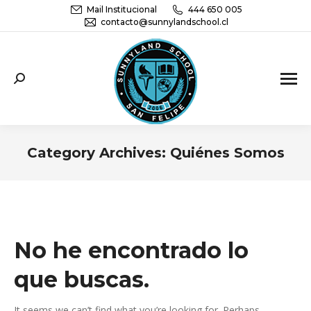
Mail Institucional
444 650 005
contacto@sunnylandschool.cl
Sunnyland School San Felipe | Educación
Parvularia, básica y media
Category Archives:
Quiénes Somos
You are here:
No he encontrado lo
que buscas.
It seems we can’t find what you’re looking for. Perhaps