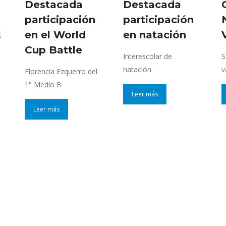
Destacada
Destacada
participación
participación
!
en el World
en natación
Cup Battle
Interescolar de
S
natación.
v
Florencia Ezquerro del
1° Medio B
Leer más
Leer más