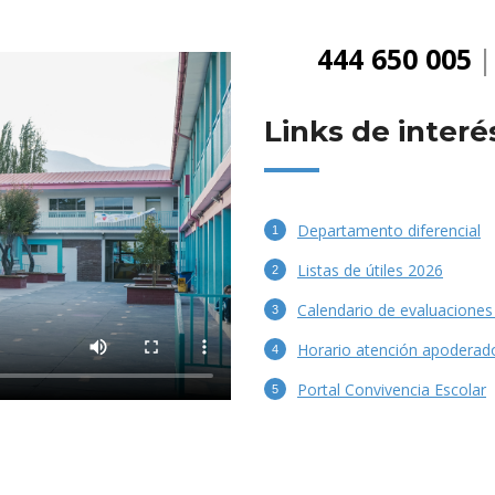
| Marca
Links de interé
Departamento diferencial
Listas de útiles 2026
Calendario de evaluaciones
Horario atención apoderad
Portal Convivencia Escolar