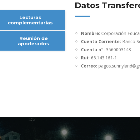
Datos Transfer
Lecturas
complementarias
Nombre
: Corporación Educa
Reunión de
Cuenta Corriente:
Banco Sc
apoderados
Cuenta n°:
3560003143
Rut
: 65.143.161-1
Correo:
pagos.sunnyland@g