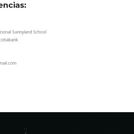
encias:
cional Sunnyland School
otiabank
mail.com