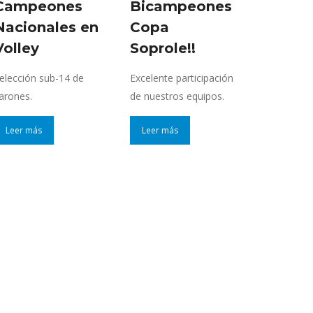
Campeones
Bicampeones
Nacionales en
Copa
Volley
Soprole!!
elección sub-14 de
Excelente participación
arones.
de nuestros equipos.
Leer más
Leer más