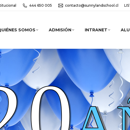
titucional
444 650 005
contacto@sunnylandschool.cl
LI
QUIÉNES SOMOS
ADMISIÓN
INTRANET
AL
20
A