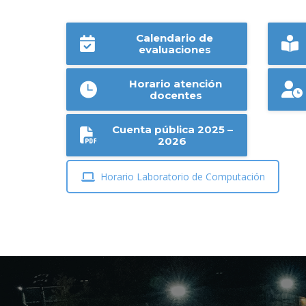
Calendario de
evaluaciones
Horario atención
docentes
Cuenta pública 2025 –
2026
Horario Laboratorio de Computación