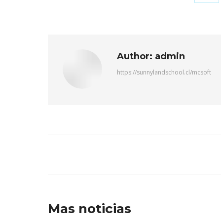
Author:
admin
https://sunnylandschool.cl/mcsoft
Mas noticias