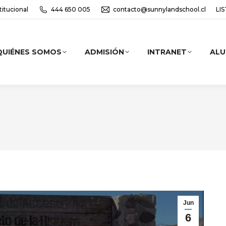
titucional
444 650 005
contacto@sunnylandschool.cl
LI
QUIÉNES SOMOS
ADMISIÓN
INTRANET
AL
Jun
6