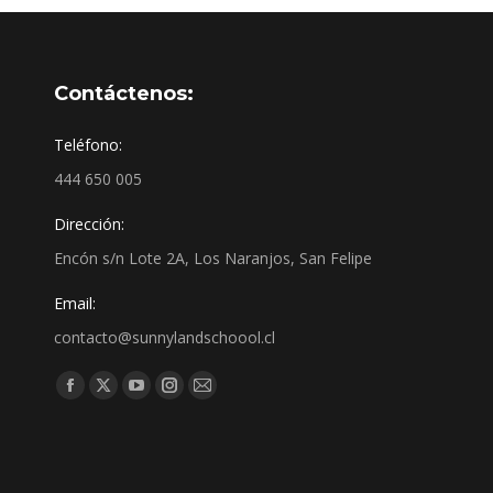
Contáctenos:
Teléfono:
444 650 005
Dirección:
Encón s/n Lote 2A, Los Naranjos, San Felipe
Email:
contacto@sunnylandschoool.cl
Find us on: