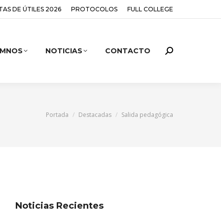
STAS DE ÚTILES 2026
PROTOCOLOS
FULL COLLEGE
UMNOS
NOTICIAS
CONTACTO
You are here:
Portada
Destacadas
Salida pedagógica
Noticias Recientes