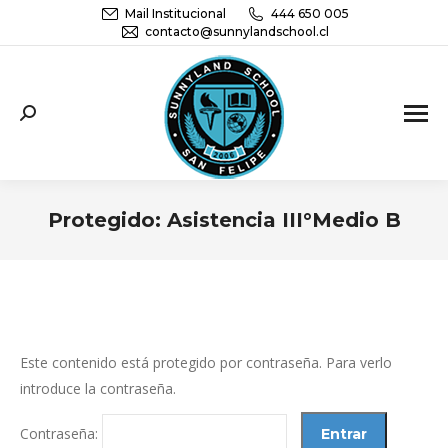
Mail Institucional
444 650 005
contacto@sunnylandschool.cl
Sunnyland School San Felipe | Educación
Parvularia, básica y media
Protegido: Asistencia III°Medio B
You are here:
Este contenido está protegido por contraseña. Para verlo
introduce la contraseña.
Contraseña: