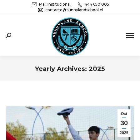
Mail Institucional
444 650 005
contacto@sunnylandschool.cl
Sunnyland School San Felipe | Educación
Parvularia, básica y media
Yearly Archives:
2025
You are here:
Oct
30
2025