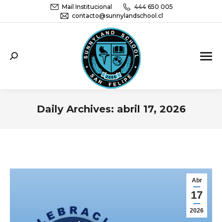
Mail Institucional
444 650 005
contacto@sunnylandschool.cl
Sunnyland School San Felipe | Educación
Parvularia, básica y media
Daily Archives:
abril 17, 2026
You are here:
Abr
17
2026