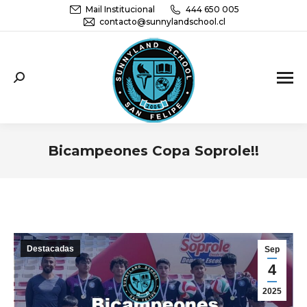
Mail Institucional
444 650 005
contacto@sunnylandschool.cl
Sunnyland School San Felipe | Educación
Parvularia, básica y media
Bicampeones Copa Soprole!!
You are here:
Destacadas
Sep
4
2025