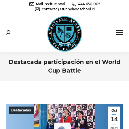
Mail Institucional
444 650 005
contacto@sunnylandschool.cl
Sunnyland School San Felipe | Educación
Parvularia, básica y media
Destacada participación en el World
Cup Battle
You are here:
Destacadas
Oct
14
2025