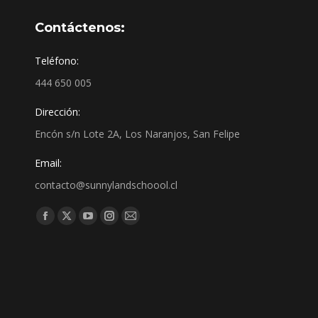
Contáctenos:
Teléfono:
444 650 005
Dirección:
Encón s/n Lote 2A, Los Naranjos, San Felipe
Email:
contacto@sunnylandschoool.cl
Find us on: