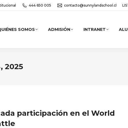
titucional
444 650 005
contacto@sunnylandschool.cl
LI
QUIÉNES SOMOS
ADMISIÓN
INTRANET
AL
, 2025
ada participación en el World
ttle