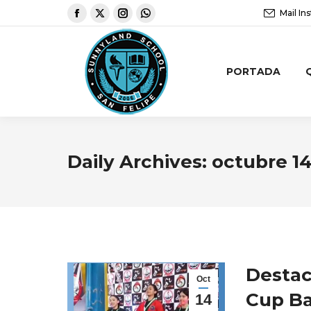
Mail Ins
PORTADA
Daily Archives:
octubre 14
Destac
Oct
Cup Ba
14